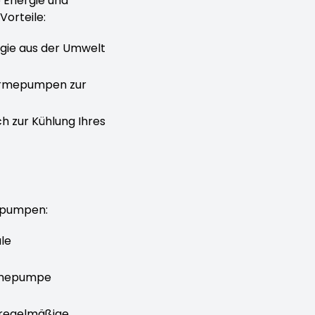
 Energie und
Vorteile:
gie aus der Umwelt
ärmepumpen zur
 zur Kühlung Ihres
epumpen:
ale
ärmepumpe
r regelmäßige