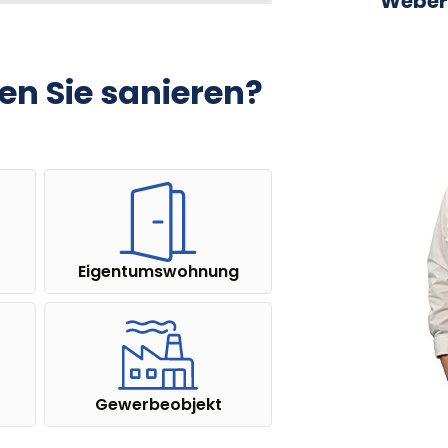
Weber 
n Sie sanieren?
Eigentums­wohnung
Gewerbe­objekt