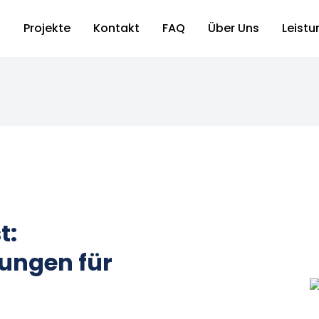
f
Projekte
Kontakt
FAQ
Über Uns
Leist
n
t:
sungen für