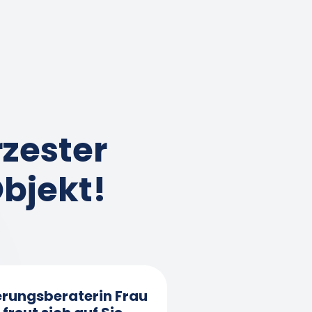
zester
Objekt!
erungs­beraterin Frau