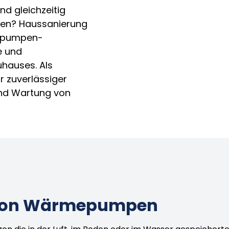
nd gleichzeitig
sten? Haussanierung
mepumpen-
e und
uhauses. Als
r zuverlässiger
 und Wartung von
 von Wärmepumpen