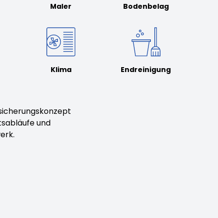
Maler
Bodenbelag
Klima
Endreinigung
ssicherungskonzept
tsabläufe und
erk.