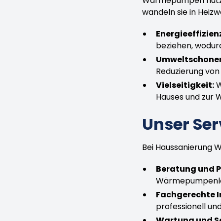
Wärmepumpen nutzen 
wandeln sie in Heizw
Energieeffizien
beziehen, wodurc
Umweltschone
Reduzierung von
Vielseitigkeit:
W
Hauses und zur 
Unser Ser
Bei Haussanierung 
Beratung und P
Wärmepumpenlösu
Fachgerechte I
professionell und
Wartung und Se