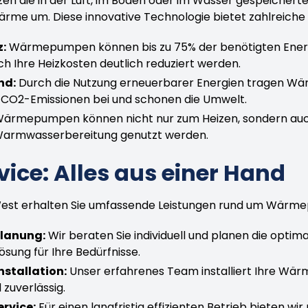
die in der Luft, im Boden oder im Wasser gespeicherte
ärme um. Diese innovative Technologie bietet zahlreiche 
z:
Wärmepumpen können bis zu 75% der benötigten Ener
h Ihre Heizkosten deutlich reduziert werden.
nd:
Durch die Nutzung erneuerbarer Energien tragen W
 CO2-Emissionen bei und schonen die Umwelt.
ärmepumpen können nicht nur zum Heizen, sondern auch
Warmwasserbereitung genutzt werden.
vice: Alles aus einer Hand
West erhalten Sie umfassende Leistungen rund um Wärm
lanung:
Wir beraten Sie individuell und planen die optim
ng für Ihre Bedürfnisse.
nstallation:
Unser erfahrenes Team installiert Ihre W
 zuverlässig.
rvice:
Für einen langfristig effizienten Betrieb bieten wi