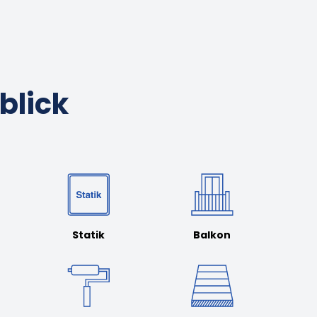
blick
Statik
Balkon